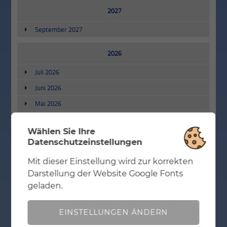
2027
September 2027
2026
Juli 2026
Juni 2026
Mai 2026
April 2026
Wählen Sie Ihre
März 2026
Datenschutzeinstellungen
Februar 2026
Mit dieser Einstellung wird zur korrekten
Januar 2026
Notwendig
Mit dieser Einstellung wird zur korrekten
Darstellung der Website Google Fonts
Darstellung der Website Google Fonts geladen.
geladen.
2025
Dezember 2025
EINSTELLUNGEN ÄNDERN
November 2025