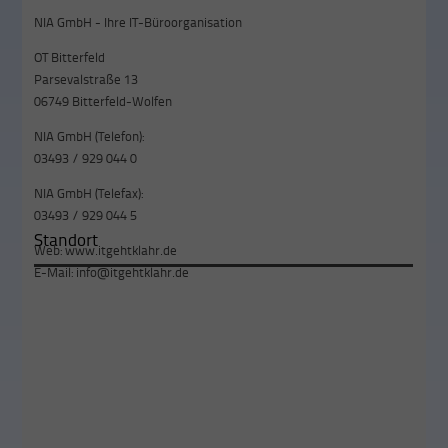
NIA GmbH - Ihre IT-Büroorganisation
OT Bitterfeld
Parsevalstraße 13
06749 Bitterfeld-Wolfen
NIA GmbH (Telefon):
03493 / 929 044 0
NIA GmbH (Telefax):
03493 / 929 044 5
Standort
Web:
www.itgehtklahr.de
E-Mail:
info@itgehtklahr.de