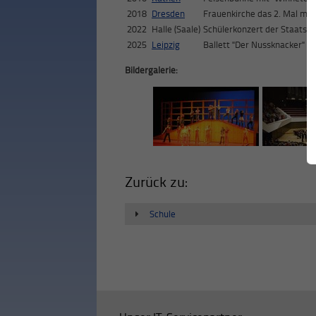
2018
Dresden
Frauenkirche das 2. Mal mit
2022
Halle (Saale)
Schülerkonzert der Staatska
2025
Leipzig
Ballett "Der Nussknacker" in
Bildergalerie:
Zurück zu:
Schule