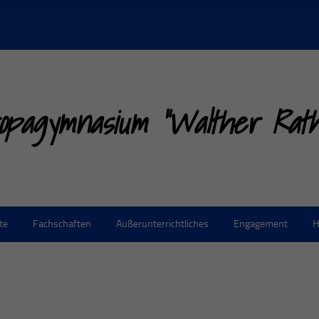
opagymnasium "Walther Rathe
te
Fachschaften
Außerunterrichtliches
Engagement
H