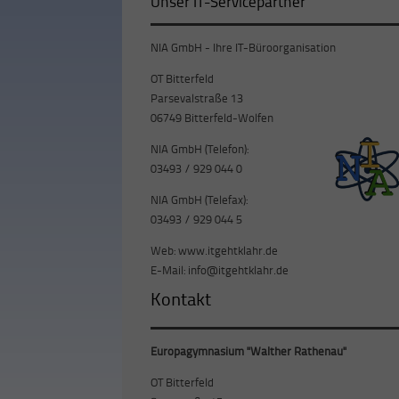
Unser IT-Servicepartner
NIA GmbH - Ihre IT-Büroorganisation
OT Bitterfeld
Parsevalstraße 13
06749 Bitterfeld-Wolfen
NIA GmbH (Telefon):
03493 / 929 044 0
NIA GmbH (Telefax):
03493 / 929 044 5
Web:
www.itgehtklahr.de
E-Mail:
info@itgehtklahr.de
Kontakt
Europagymnasium "Walther Rathenau"
OT Bitterfeld