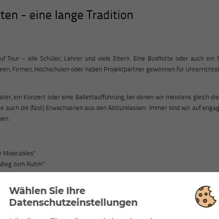
ten - eine lange Tradition
f Tour – alle Schüler, Lehrer und viele Eltern. Eine Busflotte oder auch ei
een, Firmen, Hochschulen oder haben Projektpartner gewonnen für Unterricht
r, ein Konzert oder eine Ballettaufführung, bei denen wir meistens gleich die
ie auch die (fast) Erwachsenen aus den Abiturklassen. Immer sind wir auf enga
ben.
e Miserables"
r Weg zum Ruhm"
lkonzert extra für uns
Zauberer von Oz"
Wählen Sie Ihre
stellung "Die Zauberflöte"
Datenschutzeinstellungen
rt mit Orgel und Orchester
I"