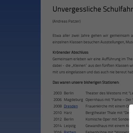
Unvergessliche Schulfahr
(Andreas Patzer)
Etwa aller zwei Jahre gehen wir gemeinsam au
einzelnen Klassen besuchen Ausstellungen, Mus
Krönender Abschluss:
Gemeinsam erleben wir eine Aufführung im Theate
dabei - die „Kleinen“ aus den fünften Klassen w
mit uns eingelassen und das auch nie bereut ha
Das waren unsere bisherigen Stationen:
2003
Berlin
Theater des Westens mit "L
2006
Magdeburg
Opernhaus mit "Fame – De
2008
Dresden
Frauenkirche mit einem Orge
2010
Harz
Bergtheater Thale mit "Der 
2012
Berlin
Komische Oper mit Sondervor
2014
Leipzig
Gewandhaus mit einem Konze
2016
Rathen
Felsenbühne mit "Winnetou 