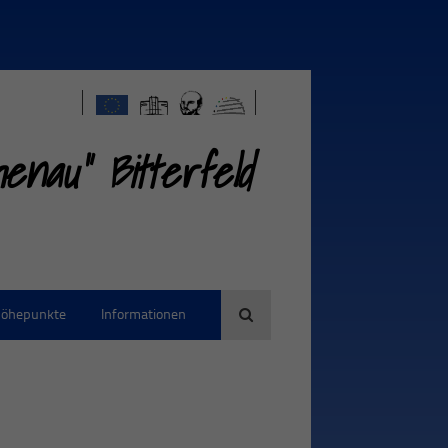
nau" Bitterfeld
öhepunkte
Informationen
Suche