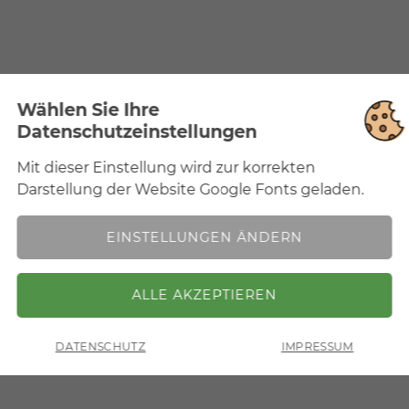
Wählen Sie Ihre
Datenschutzeinstellungen
Mit dieser Einstellung wird zur korrekten
Notwendig
Mit dieser Einstellung wird zur korrekten
Darstellung der Website Google Fonts geladen.
Darstellung der Website Google Fonts geladen.
EINSTELLUNGEN ÄNDERN
ZURÜCK
DATENSCHUTZ
IMPRESSUM