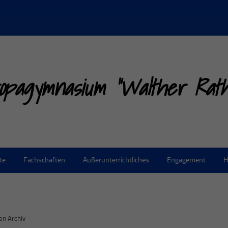
opagymnasium "Walther Rathe
te
Fachschaften
Außerunterrichtliches
Engagement
H
en Archiv