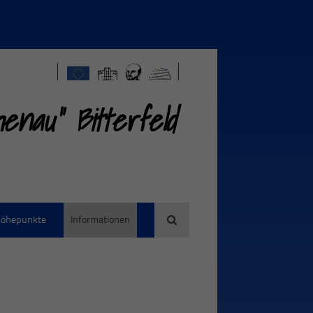
nau" Bitterfeld
öhepunkte
Informationen
Suche