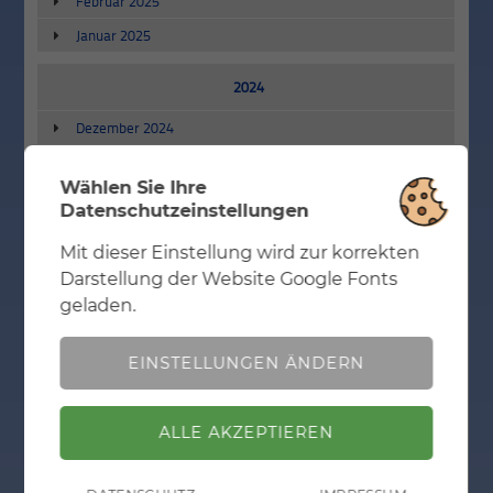
Februar 2025
Januar 2025
2024
Dezember 2024
November 2024
Wählen Sie Ihre
Oktober 2024
Datenschutzeinstellungen
September 2024
Mit dieser Einstellung wird zur korrekten
Juni 2024
Notwendig
Mit dieser Einstellung wird zur korrekten
Darstellung der Website Google Fonts
Darstellung der Website Google Fonts geladen.
Mai 2024
geladen.
April 2024
EINSTELLUNGEN ÄNDERN
Januar 2024
2023
ZURÜCK
November 2023
Oktober 2023