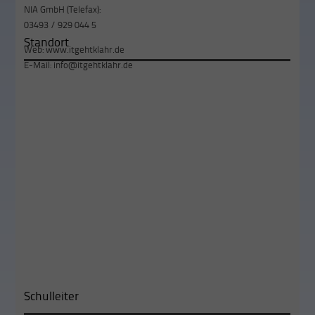
NIA GmbH (Telefax):
03493 / 929 044 5
Standort
Web:
www.itgehtklahr.de
E-Mail:
info@itgehtklahr.de
Schulleiter