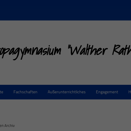
opagymnasium "Walther Rathe
te
Fachschaften
Außerunterrichtliches
Engagement
H
en Archiv