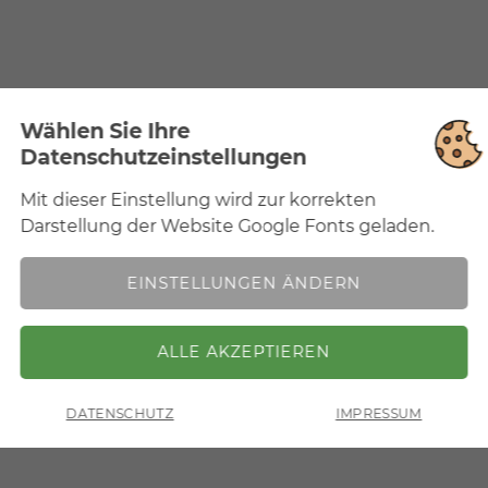
Wählen Sie Ihre
Datenschutzeinstellungen
Mit dieser Einstellung wird zur korrekten
Notwendig
Mit dieser Einstellung wird zur korrekten
Darstellung der Website Google Fonts geladen.
Darstellung der Website Google Fonts geladen.
EINSTELLUNGEN ÄNDERN
ZURÜCK
DATENSCHUTZ
IMPRESSUM