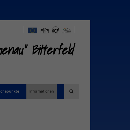
nau" Bitterfeld
öhepunkte
Informationen
Suche